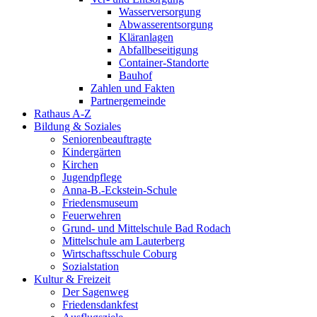
Wasserversorgung
Abwasserentsorgung
Kläranlagen
Abfallbeseitigung
Container-Standorte
Bauhof
Zahlen und Fakten
Partnergemeinde
Rathaus A-Z
Bildung & Soziales
Seniorenbeauftragte
Kindergärten
Kirchen
Jugendpflege
Anna-B.-Eckstein-Schule
Friedensmuseum
Feuerwehren
Grund- und Mittelschule Bad Rodach
Mittelschule am Lauterberg
Wirtschaftsschule Coburg
Sozialstation
Kultur & Freizeit
Der Sagenweg
Friedensdankfest