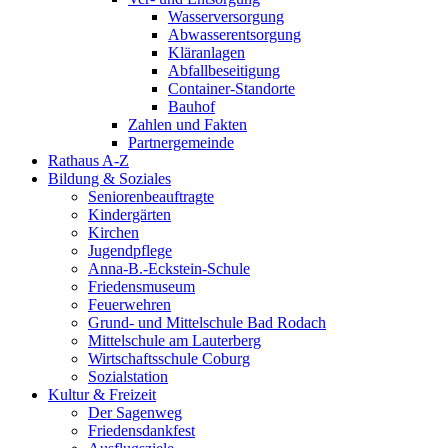
Wasserversorgung
Abwasserentsorgung
Kläranlagen
Abfallbeseitigung
Container-Standorte
Bauhof
Zahlen und Fakten
Partnergemeinde
Rathaus A-Z
Bildung & Soziales
Seniorenbeauftragte
Kindergärten
Kirchen
Jugendpflege
Anna-B.-Eckstein-Schule
Friedensmuseum
Feuerwehren
Grund- und Mittelschule Bad Rodach
Mittelschule am Lauterberg
Wirtschaftsschule Coburg
Sozialstation
Kultur & Freizeit
Der Sagenweg
Friedensdankfest