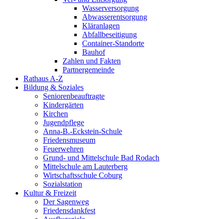
Wasserversorgung
Abwasserentsorgung
Kläranlagen
Abfallbeseitigung
Container-Standorte
Bauhof
Zahlen und Fakten
Partnergemeinde
Rathaus A-Z
Bildung & Soziales
Seniorenbeauftragte
Kindergärten
Kirchen
Jugendpflege
Anna-B.-Eckstein-Schule
Friedensmuseum
Feuerwehren
Grund- und Mittelschule Bad Rodach
Mittelschule am Lauterberg
Wirtschaftsschule Coburg
Sozialstation
Kultur & Freizeit
Der Sagenweg
Friedensdankfest