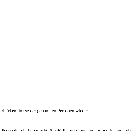
nd Erkenntnisse der genannten Personen wieder.
unterliegen dem Urheberrecht. Sie dürfen von Ihnen nur zum privaten u