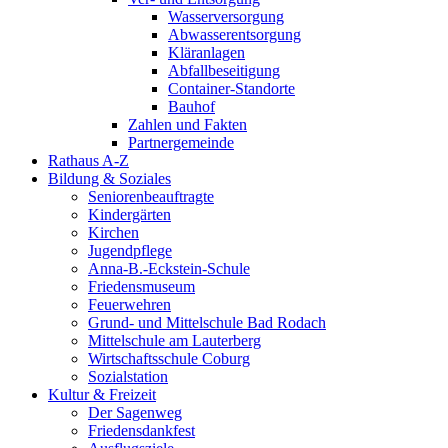
Wasserversorgung
Abwasserentsorgung
Kläranlagen
Abfallbeseitigung
Container-Standorte
Bauhof
Zahlen und Fakten
Partnergemeinde
Rathaus A-Z
Bildung & Soziales
Seniorenbeauftragte
Kindergärten
Kirchen
Jugendpflege
Anna-B.-Eckstein-Schule
Friedensmuseum
Feuerwehren
Grund- und Mittelschule Bad Rodach
Mittelschule am Lauterberg
Wirtschaftsschule Coburg
Sozialstation
Kultur & Freizeit
Der Sagenweg
Friedensdankfest