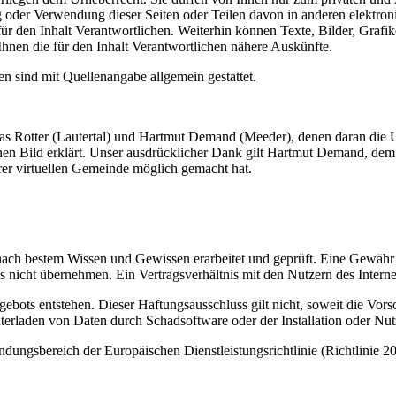
oder Verwendung dieser Seiten oder Teilen davon in anderen elektroni
e für den Inhalt Verantwortlichen. Weiterhin können Texte, Bilder, Graf
Ihnen die für den Inhalt Verantwortlichen nähere Auskünfte.
 sind mit Quellenangabe allgemein gestattet.
ias Rotter (Lautertal) und Hartmut Demand (Meeder), denen daran die 
nen Bild erklärt. Unser ausdrücklicher Dank gilt Hartmut Demand, de
erer virtuellen Gemeinde möglich gemacht hat.
 nach bestem Wissen und Gewissen erarbeitet und geprüft. Eine Gewähr fü
ngs nicht übernehmen. Ein Vertragsverhältnis mit den Nutzern des Inter
ngebots entstehen. Dieser Haftungsausschluss gilt nicht, soweit die Vo
terladen von Daten durch Schadsoftware oder der Installation oder Nut
endungsbereich der Europäischen Dienstleistungsrichtlinie (Richtlinie