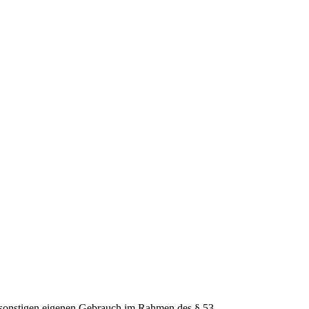
nd sonstigen eigenen Gebrauch im Rahmen des § 53