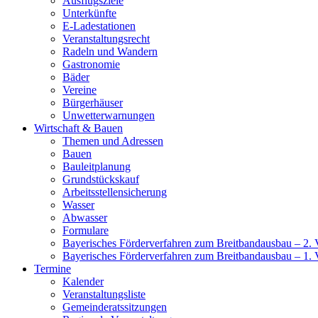
Ausflugsziele
Unterkünfte
E-Ladestationen
Veranstaltungsrecht
Radeln und Wandern
Gastronomie
Bäder
Vereine
Bürgerhäuser
Unwetterwarnungen
Wirtschaft & Bauen
Themen und Adressen
Bauen
Bauleitplanung
Grundstückskauf
Arbeitsstellensicherung
Wasser
Abwasser
Formulare
Bayerisches Förderverfahren zum Breitbandausbau – 2. V
Bayerisches Förderverfahren zum Breitbandausbau – 1. 
Termine
Kalender
Veranstaltungsliste
Gemeinderatssitzungen