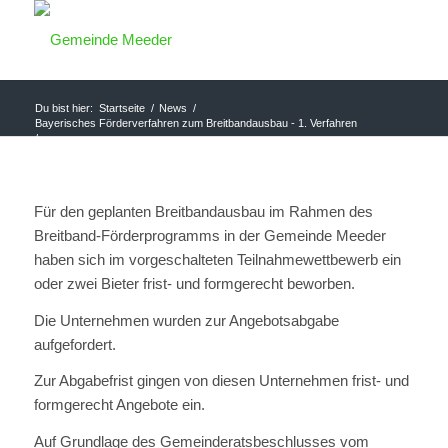
Du bist hier:
Startseite
/
News
/
Bayerisches Förderverfahren zum Breitbandausbau - 1. Verfahren
/
Bekanntmachung der Auswahlentscheidung im Rahmen der
Richtlinie zur Förderung ...
Für den geplanten Breitbandausbau im Rahmen des
Breitband-Förderprogramms in der Gemeinde Meeder
haben sich im vorgeschalteten Teilnahmewettbewerb ein
oder zwei Bieter frist- und formgerecht beworben.
Die Unternehmen wurden zur Angebotsabgabe
aufgefordert.
Zur Abgabefrist gingen von diesen Unternehmen frist- und
formgerecht Angebote ein.
Auf Grundlage des Gemeinderatsbeschlusses vom