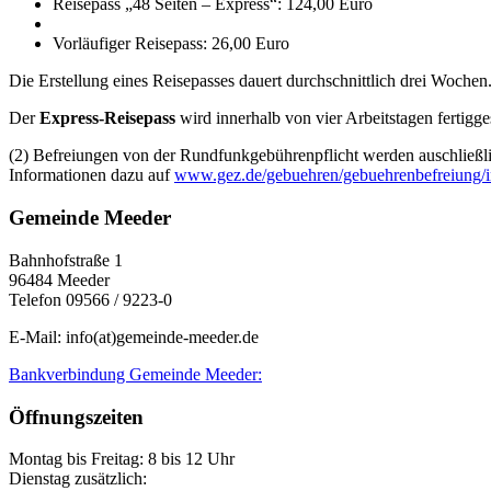
Reisepass „48 Seiten – Express“: 124,00 Euro
Vorläufiger Reisepass: 26,00 Euro
Die Erstellung eines Reisepasses dauert durchschnittlich drei Wochen
Der
Express-Reisepass
wird innerhalb von vier Arbeitstagen fertigge
(2) Befreiungen von der Rundfunkgebührenpflicht werden auschließl
Informationen dazu auf
www.gez.de/gebuehren/gebuehrenbefreiung/i
Gemeinde Meeder
Bahnhofstraße 1
96484 Meeder
Telefon 09566 / 9223-0
E-Mail: info(at)gemeinde-meeder.de
Bankverbindung Gemeinde Meeder:
Öffnungszeiten
Montag bis Freitag: 8 bis 12 Uhr
Dienstag zusätzlich: