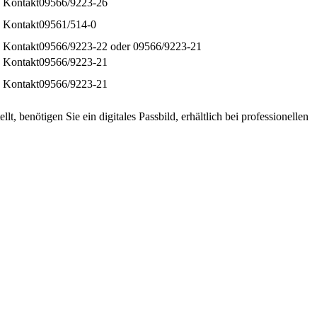
09566/9223-26
09561/514-0
09566/9223-22 oder 09566/9223-21
09566/9223-21
09566/9223-21
, benötigen Sie ein digitales Passbild, erhältlich bei professionellen