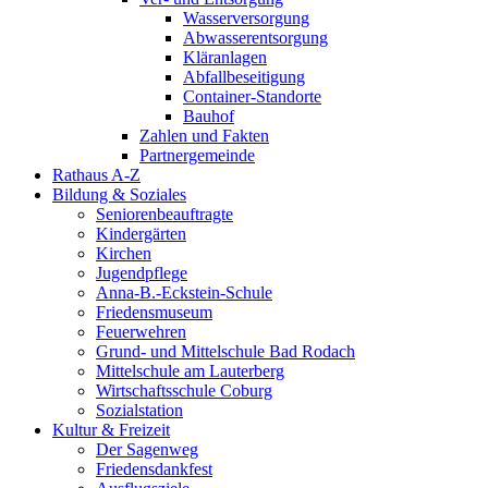
Wasserversorgung
Abwasserentsorgung
Kläranlagen
Abfallbeseitigung
Container-Standorte
Bauhof
Zahlen und Fakten
Partnergemeinde
Rathaus A-Z
Bildung & Soziales
Seniorenbeauftragte
Kindergärten
Kirchen
Jugendpflege
Anna-B.-Eckstein-Schule
Friedensmuseum
Feuerwehren
Grund- und Mittelschule Bad Rodach
Mittelschule am Lauterberg
Wirtschaftsschule Coburg
Sozialstation
Kultur & Freizeit
Der Sagenweg
Friedensdankfest