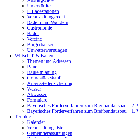
Ausflugsziele
Unterkünfte
E-Ladestationen
Veranstaltungsrecht
Radeln und Wandern
Gastronomie
Bäder
Vereine
Bürgerhäuser
Unwetterwarnungen
Wirtschaft & Bauen
Themen und Adressen
Bauen
Bauleitplanung
Grundstückskauf
Arbeitsstellensicherung
Wasser
Abwasser
Formulare
Bayerisches Förderverfahren zum Breitbandausbau – 2. V
Bayerisches Förderverfahren zum Breitbandausbau – 1. 
Termine
Kalender
Veranstaltungsliste
Gemeinderatssitzungen