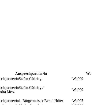
Ansprechpartner/in
Wo
Stefan Göhring
009
Stefan Göhring /
009
ndra Merz
1. Bürgermeister Bernd Höfer
005