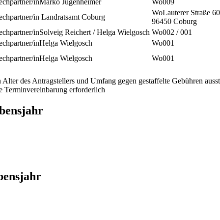
Marko Jugenheimer
009
Lauterer Straße 60
Landratsamt Coburg
96450 Coburg
Solveig Reichert / Helga Wielgosch
002 / 001
Helga Wielgosch
001
Helga Wielgosch
001
Alter des Antragstellers und Umfang gegen gestaffelte Gebühren ausstellt
ne Terminvereinbarung erforderlich
ebensjahr
bensjahr