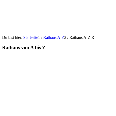
Du bist hier:
Startseite
1
/
Rathaus A-Z
2
/
Rathaus A-Z R
Rathaus von A bis Z