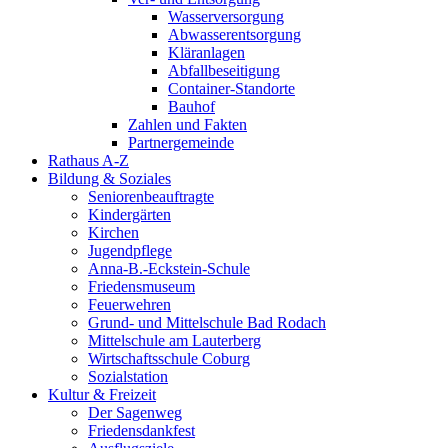
Wasserversorgung
Abwasserentsorgung
Kläranlagen
Abfallbeseitigung
Container-Standorte
Bauhof
Zahlen und Fakten
Partnergemeinde
Rathaus A-Z
Bildung & Soziales
Seniorenbeauftragte
Kindergärten
Kirchen
Jugendpflege
Anna-B.-Eckstein-Schule
Friedensmuseum
Feuerwehren
Grund- und Mittelschule Bad Rodach
Mittelschule am Lauterberg
Wirtschaftsschule Coburg
Sozialstation
Kultur & Freizeit
Der Sagenweg
Friedensdankfest