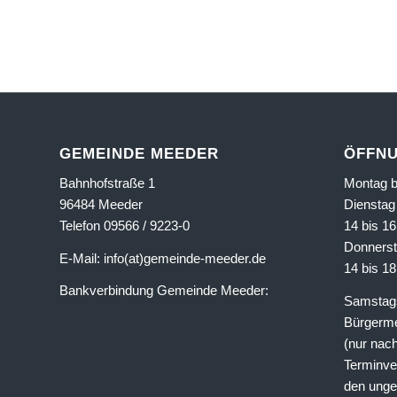
GEMEINDE MEEDER
ÖFFNU
Bahnhofstraße 1
Montag bi
96484 Meeder
Dienstag 
Telefon 09566 / 9223-0
14 bis 1
Donnerst
E-Mail: info(at)gemeinde-meeder.de
14 bis 1
Bankverbindung Gemeinde Meeder:
Samstags
Bürgerme
(nur nach
Terminver
den unge