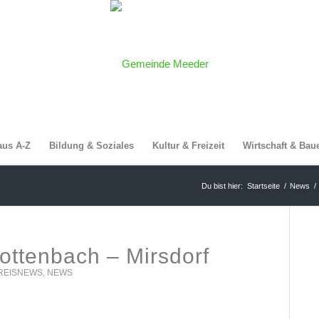
aus A-Z
Bildung & Soziales
Kultur & Freizeit
Wirtschaft & Bau
Du bist hier:
Startseite
/
News
/
ottenbach – Mirsdorf
REISNEWS
,
NEWS