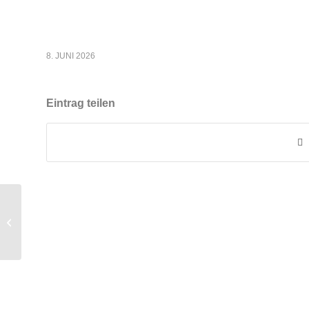
8. JUNI 2026
Eintrag teilen
Vollzug der Bayerischen
Gutachterausschussverordnung –
Bodenrichtwertliste...