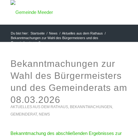
Du bist hier:
Startseite
/
News
/
Aktuelles aus dem Rathaus
/
Bekanntmachungen zur Wahl des Bürgermeisters und des
Gemeinderats am 0...
Bekanntmachungen zur
Wahl des Bürgermeisters
und des Gemeinderats am
08.03.2026
AKTUELLES AUS DEM RATHAUS
,
BEKANNTMACHUNGEN
,
GEMEINDERAT
,
NEWS
Bekanntmachung des abschließenden Ergebnisses zur