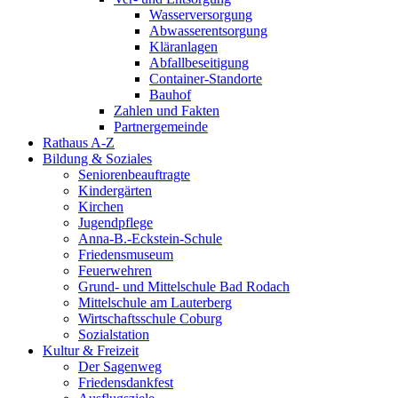
Wasserversorgung
Abwasserentsorgung
Kläranlagen
Abfallbeseitigung
Container-Standorte
Bauhof
Zahlen und Fakten
Partnergemeinde
Rathaus A-Z
Bildung & Soziales
Seniorenbeauftragte
Kindergärten
Kirchen
Jugendpflege
Anna-B.-Eckstein-Schule
Friedensmuseum
Feuerwehren
Grund- und Mittelschule Bad Rodach
Mittelschule am Lauterberg
Wirtschaftsschule Coburg
Sozialstation
Kultur & Freizeit
Der Sagenweg
Friedensdankfest