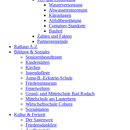
Wasserversorgung
Abwasserentsorgung
Kläranlagen
Abfallbeseitigung
Container-Standorte
Bauhof
Zahlen und Fakten
Partnergemeinde
Rathaus A-Z
Bildung & Soziales
Seniorenbeauftragte
Kindergärten
Kirchen
Jugendpflege
Anna-B.-Eckstein-Schule
Friedensmuseum
Feuerwehren
Grund- und Mittelschule Bad Rodach
Mittelschule am Lauterberg
Wirtschaftsschule Coburg
Sozialstation
Kultur & Freizeit
Der Sagenweg
Friedensdankfest