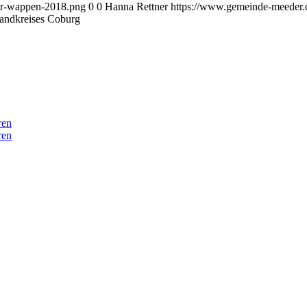
er-wappen-2018.png
0
0
Hanna Rettner
https://www.gemeinde-meeder.
andkreises Coburg
ren
ren