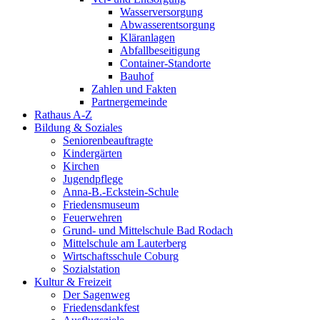
Wasserversorgung
Abwasserentsorgung
Kläranlagen
Abfallbeseitigung
Container-Standorte
Bauhof
Zahlen und Fakten
Partnergemeinde
Rathaus A-Z
Bildung & Soziales
Seniorenbeauftragte
Kindergärten
Kirchen
Jugendpflege
Anna-B.-Eckstein-Schule
Friedensmuseum
Feuerwehren
Grund- und Mittelschule Bad Rodach
Mittelschule am Lauterberg
Wirtschaftsschule Coburg
Sozialstation
Kultur & Freizeit
Der Sagenweg
Friedensdankfest