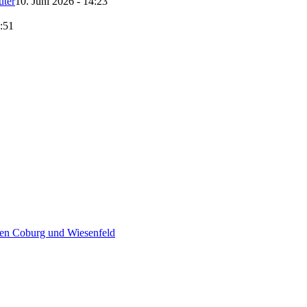
uter
10. Juni 2026 - 14:23
9:51
hen Coburg und Wiesenfeld