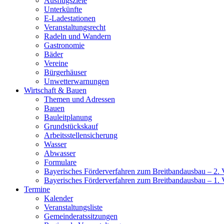
Ausflugsziele
Unterkünfte
E-Ladestationen
Veranstaltungsrecht
Radeln und Wandern
Gastronomie
Bäder
Vereine
Bürgerhäuser
Unwetterwarnungen
Wirtschaft & Bauen
Themen und Adressen
Bauen
Bauleitplanung
Grundstückskauf
Arbeitsstellensicherung
Wasser
Abwasser
Formulare
Bayerisches Förderverfahren zum Breitbandausbau – 2. V
Bayerisches Förderverfahren zum Breitbandausbau – 1. 
Termine
Kalender
Veranstaltungsliste
Gemeinderatssitzungen