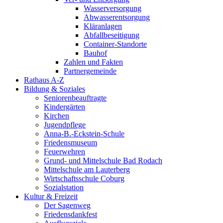
Wasserversorgung
Abwasserentsorgung
Kläranlagen
Abfallbeseitigung
Container-Standorte
Bauhof
Zahlen und Fakten
Partnergemeinde
Rathaus A-Z
Bildung & Soziales
Seniorenbeauftragte
Kindergärten
Kirchen
Jugendpflege
Anna-B.-Eckstein-Schule
Friedensmuseum
Feuerwehren
Grund- und Mittelschule Bad Rodach
Mittelschule am Lauterberg
Wirtschaftsschule Coburg
Sozialstation
Kultur & Freizeit
Der Sagenweg
Friedensdankfest